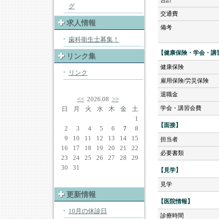
合計
グ
交通費
求人情報
備考
歯科衛生士募集！
【健康保険・学会・講
リンク集
健康保険
リンク
雇用保険/労災保険
退職金
<<
2026.08
>>
学会・講習会費
日
月
火
水
木
金
土
1
【面接】
2
3
4
5
6
7
8
9
10
11
12
13
14
15
担当者
16
17
18
19
20
21
22
必要書類
23
24
25
26
27
28
29
30
31
【見学】
見学
更新情報
【医院情報】
10月の休診日
診療時間