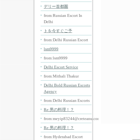
デリー首都圏
from:Russian Escort In
Delhi
トを今すぐご予
from:Delhi Russian Escort
lsm9999
from:lsm9999
Delhi Escort Service
from:Mithali Thakur
Delhi Bold Russian Escorts
Agency
from:Delhi Russian Escorts
Re:男の料理！？
from:meyip83244@creteanu.com
Re:男の料理！？
from:Hyderabad Escort