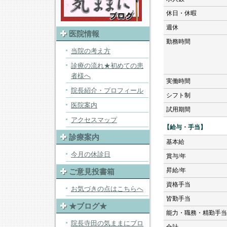
休日・休暇
週休
医院情報
勤務時間
当院の考え方
診療の流れ★初めての患
者様へ
実働時間
院長紹介・プロフィール
シフト制
医院案内
試用期間
アクセスマップ
【給与・手当】
診療案内
基本給
今月の休診日
賞与/年
昇給/年
ご意見投書箱
資格手当
お気づきの点はこちらへ
皆勤手当
★ブログ★
能力・職務・精勤手当
院長寺田の気ままにブロ