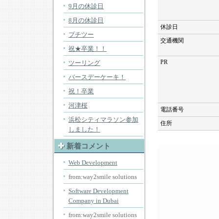
9月の休診日
8月の休診日
休診日
プチツー
交通機関
祝★卒業！！
PR
ツーリング
バースデーケーキ！
祝！卒業
河津桜
電話番号
浜松シティマラソン参加
住所
しました！
新着コメント
Web Development
from:way2smile solutions
Software Development
Company in Dubai
from:way2smile solutions